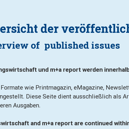
ersicht der veröffentli
rview of  published issues
ngswirtschaft
 und 
m+a report
 werden innerhal
n Formate wie Printmagazin, eMagazine, Newslett
estellt. Diese Seite dient ausschließlich als Arc
heren Ausgaben.
wirtschaft
 and 
m+a report
 are continued with